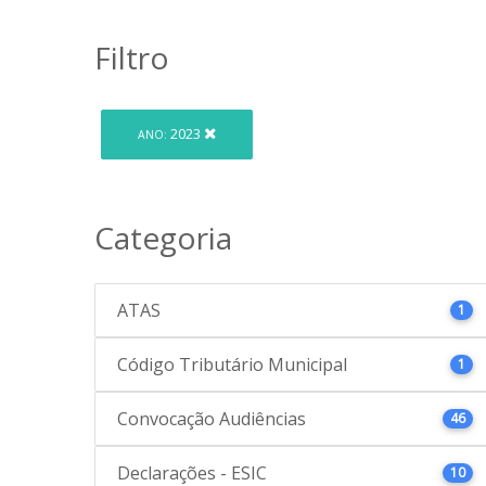
Filtro
2023
ANO:
Categoria
ATAS
1
Código Tributário Municipal
1
Convocação Audiências
46
Declarações - ESIC
10