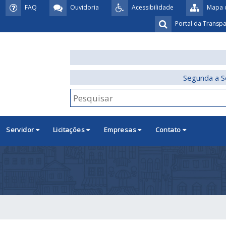
FAQ
Ouvidoria
Acessibilidade
Mapa d
Portal da Transp
Segunda a S
Servidor
Licitações
Empresas
Contato