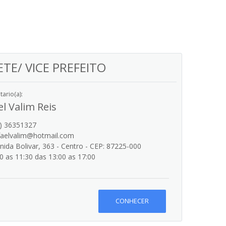
TE/ VICE PREFEITO
ario(a):
el Valim Reis
) 36351327
faelvalim@hotmail.com
ida Bolivar, 363 - Centro - CEP: 87225-000
0 as 11:30 das 13:00 as 17:00
CONHECER