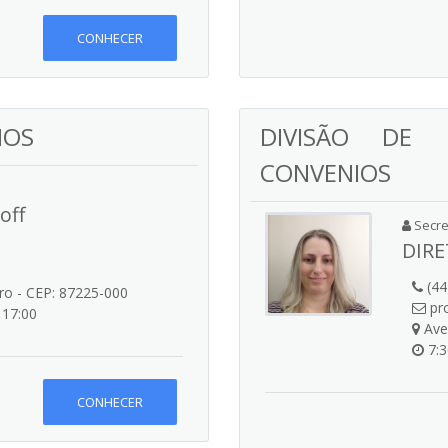
CONHECER
NOS
DIVISÃO DE 
CONVENIOS
off
Secret
DIRE
(44
tro - CEP: 87225-000
pro
 17:00
Aven
7:3
CONHECER