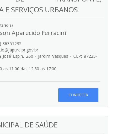
A E SERVIÇOS URBANOS
ario(a):
rson Aparecido Ferracini
) 36351235
io@japura.pr.gov.br
 José Espin, 260 - Jardim Vasques - CEP: 87225-
0 as 11:00 das 12:30 as 17:00
CONHECER
ICIPAL DE SAÚDE