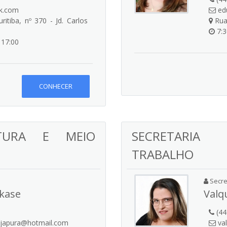
ok.com
edu
tiba, nº 370 - Jd. Carlos
Rua 
7:3
 17:00
CONHECER
LTURA E MEIO
SECRETARIA 
TRABALHO
Secret
akase
Valqu
(44
ejapura@hotmail.com
val