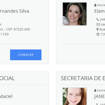
Secret
rnandes Silva
Elai
(44
br
sa
tro - CEP: 87225-000
Rua 
 17:00
7:3
CONHECER
SOCIAL
SECRETARIA DE
Secret
Maciel
JANE
(44