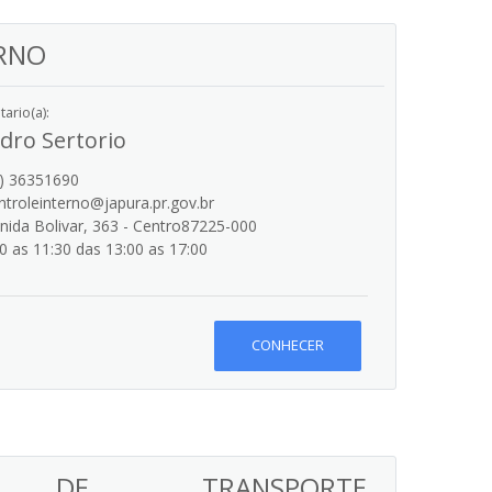
RNO
ario(a):
dro Sertorio
) 36351690
troleinterno@japura.pr.gov.br
ida Bolivar, 363 - Centro87225-000
0 as 11:30 das 13:00 as 17:00
CONHECER
IA DE TRANSPORTE,