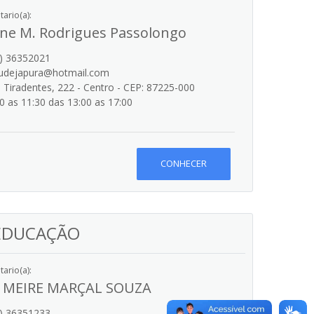
ario(a):
nne M. Rodrigues Passolongo
) 36352021
udejapura@hotmail.com
Tiradentes, 222 - Centro - CEP: 87225-000
0 as 11:30 das 13:00 as 17:00
CONHECER
 EDUCAÇÃO
ario(a):
 MEIRE MARÇAL SOUZA
) 36351233