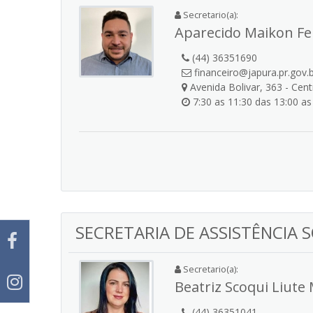
Secretario(a):
Aparecido Maikon Fe
(44) 36351690
financeiro@japura.pr.gov.
Avenida Bolivar, 363 - Cen
7:30 as 11:30 das 13:00 as
SECRETARIA DE ASSISTÊNCIA 
Secretario(a):
Beatriz Scoqui Liute 
(44) 36351041