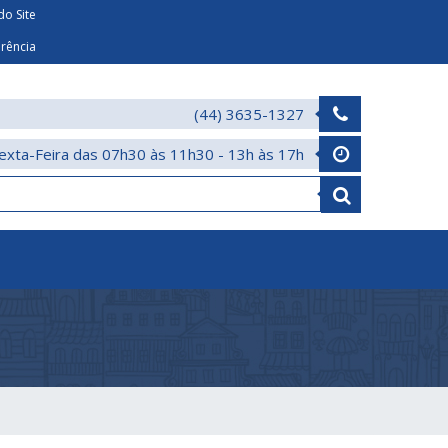
o Site
arência
(44) 3635-1327
exta-Feira das 07h30 às 11h30 - 13h às 17h