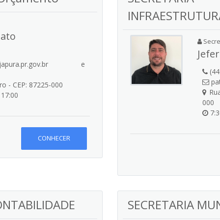
INFRAESTRUTUR
zato
Secret
Jefe
apura.pr.gov.br e
(44
pat
tro - CEP: 87225-000
Rua
 17:00
000
7:3
CONHECER
ONTABILIDADE
SECRETARIA MUN