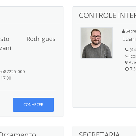
CONTROLE INTE
Secret
sto Rodrigues
Lean
zani
(44
con
Aven
7:3
tro87225-000
 17:00
CONHECER
 Orçamento
SECRETAR