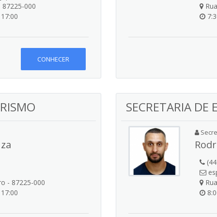
o 87225-000
Rua 
 17:00
7:3
CONHECER
URISMO
SECRETARIA DE 
Secret
uza
Rodr
(44
esp
ro - 87225-000
Rua 
 17:00
8:0