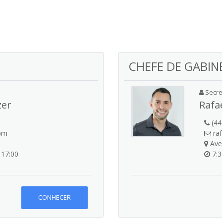
CHEFE DE GABINE
Secret
zer
Rafa
(44
com
ra
Aven
 17:00
7:3
CONHECER