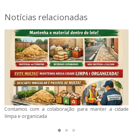
Notícias relacionadas
Contamos com a colaboração para manter a cidade
Convite aos Produtores Rurais da Estrada Japurá e
limpa e organizada
Estrada Xerê