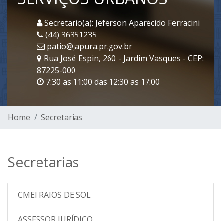
Secretario(a): Jeferson Aparecido Ferracini
(44) 36351235
patio@japura.pr.gov.br
Rua José Espin, 260 - Jardim Vasques - CEP:
87225-000
7:30 as 11:00 das 12:30 as 17:00
Home
Secretarias
Secretarias
CMEI RAIOS DE SOL
ASSESSOR JURÍDICO