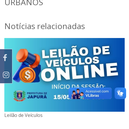
URBANOS
Notícias relacionadas
Leilão de Veículos
Leilão de bens e imóveis