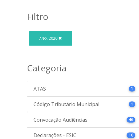
Filtro
2020
ANO:
Categoria
ATAS
1
Código Tributário Municipal
1
Convocação Audiências
46
Declarações - ESIC
10