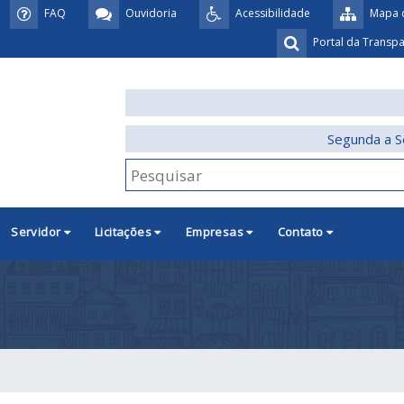
FAQ
Ouvidoria
Acessibilidade
Mapa d
Portal da Transp
Segunda a S
Servidor
Licitações
Empresas
Contato