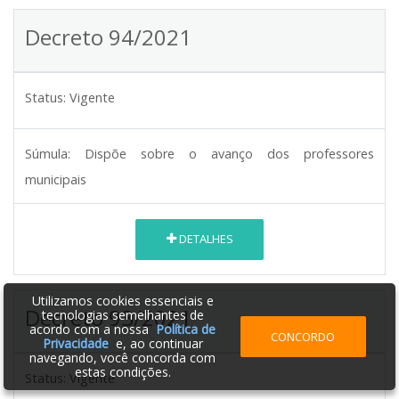
Decreto 94/2021
Status:
Vigente
Súmula:
Dispõe sobre o avanço dos professores
municipais
DETALHES
Utilizamos cookies essenciais e
Decreto 93/2021
tecnologias semelhantes de
acordo com a nossa
Política de
CONCORDO
Privacidade
e, ao continuar
navegando, você concorda com
estas condições.
Status:
Vigente