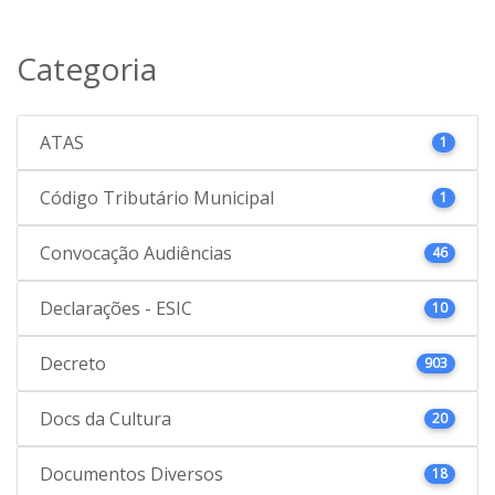
Categoria
ATAS
1
Código Tributário Municipal
1
Convocação Audiências
46
Declarações - ESIC
10
Decreto
903
Docs da Cultura
20
Documentos Diversos
18