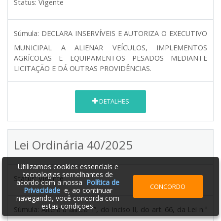
Status:
Vigente
Súmula:
DECLARA INSERVÍVEIS E AUTORIZA O EXECUTIVO
MUNICIPAL A ALIENAR VEÍCULOS, IMPLEMENTOS
AGRÍCOLAS E EQUIPAMENTOS PESADOS MEDIANTE
LICITAÇÃO E DÁ OUTRAS PROVIDÊNCIAS.
DETALHES
Lei Ordinária 40/2025
Utilizamos cookies essenciais e
tecnologias semelhantes de
Status:
Vigente
acordo com a nossa
Política de
CONCORDO
Privacidade
e, ao continuar
navegando, você concorda com
estas condições.
Súmula:
Altera a alínea “i”, do inciso II, do art. 66, da Lei n.º