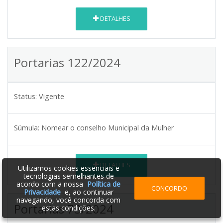
DETALHES
Portarias 122/2024
Status:
Vigente
Súmula:
Nomear o conselho Municipal da Mulher
DETALHES
Utilizamos cookies essenciais e
tecnologias semelhantes de
acordo com a nossa
Política de
CONCORDO
Privacidade
e, ao continuar
navegando, você concorda com
Portarias 73/2024
estas condições.