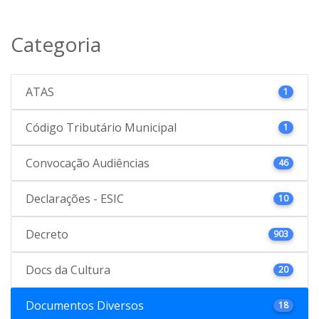
Categoria
ATAS
1
Código Tributário Municipal
1
Convocação Audiências
46
Declarações - ESIC
10
Decreto
903
Docs da Cultura
20
Documentos Diversos
18