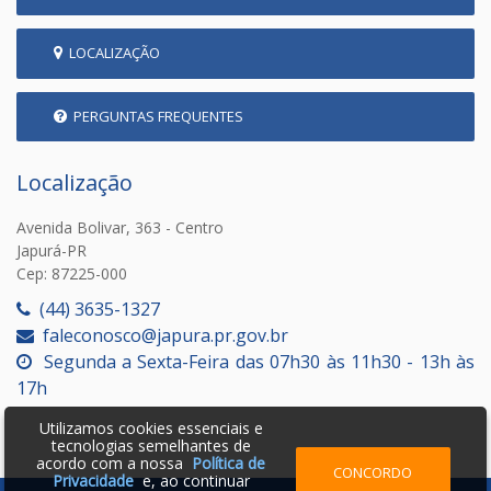
LOCALIZAÇÃO
PERGUNTAS FREQUENTES
Localização
Avenida Bolivar, 363 - Centro
Japurá-PR
Cep: 87225-000
(44) 3635-1327
faleconosco@japura.pr.gov.br
Segunda a Sexta-Feira das 07h30 às 11h30 - 13h às
17h
Utilizamos cookies essenciais e
tecnologias semelhantes de
acordo com a nossa
Política de
CONCORDO
Privacidade
e, ao continuar