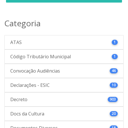
Categoria
ATAS
1
Código Tributário Municipal
1
Convocação Audiências
46
Declarações - ESIC
10
Decreto
903
Docs da Cultura
20
Documentos Diversos
18