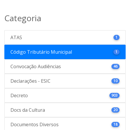
Categoria
ATAS
1
Código Tributário Municipal
1
Convocação Audiências
46
Declarações - ESIC
10
Decreto
903
Docs da Cultura
20
Documentos Diversos
18