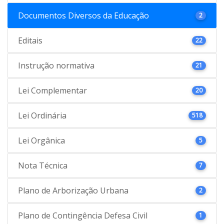
Documentos Diversos da Educação
2
Editais
22
Instrução normativa
21
Lei Complementar
20
Lei Ordinária
518
Lei Orgânica
5
Nota Técnica
7
Plano de Arborização Urbana
2
Plano de Contingência Defesa Civil
1