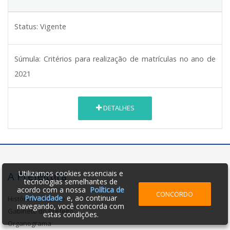
Status:
Vigente
Súmula:
Critérios para realização de matrículas no ano de
2021
DETALHES
Utilizamos cookies essenciais e
A Prefeitura
tecnologias semelhantes de
acordo com a nossa
Política de
CONCORDO
Privacidade
e, ao continuar
História da Cidade
navegando, você concorda com
Gabinete do Prefeito
estas condições.
Organograma