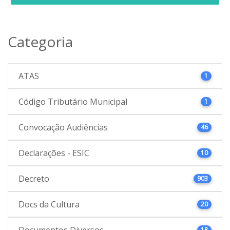
Categoria
ATAS
1
Código Tributário Municipal
1
Convocação Audiências
46
Declarações - ESIC
10
Decreto
903
Docs da Cultura
20
Documentos Diversos
18