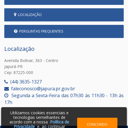
LOCALIZAÇÃO
PERGUNTAS FREQUENTES
Localização
Avenida Bolivar, 363 - Centro
Japurá-PR
Cep: 87225-000
(44) 3635-1327
faleconosco@japura.pr.gov.br
Segunda a Sexta-Feira das 07h30 às 11h30 - 13h às
17h
Utilizamos cookies essenciais e
tecnologias semelhantes de
acordo com a nossa
Política de
CONCORDO
Privacidade
e, ao continuar