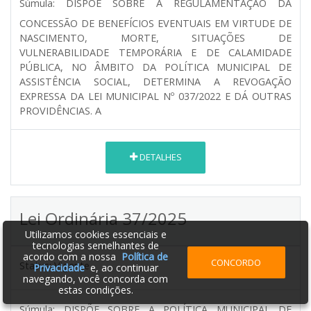
Súmula:
DISPÕE SOBRE A REGULAMENTAÇÃO DA
CONCESSÃO DE BENEFÍCIOS EVENTUAIS EM VIRTUDE DE
NASCIMENTO, MORTE, SITUAÇÕES DE
VULNERABILIDADE TEMPORÁRIA E DE CALAMIDADE
PÚBLICA, NO ÂMBITO DA POLÍTICA MUNICIPAL DE
ASSISTÊNCIA SOCIAL, DETERMINA A REVOGAÇÃO
EXPRESSA DA LEI MUNICIPAL Nº 037/2022 E DÁ OUTRAS
PROVIDÊNCIAS. A
DETALHES
Lei Ordinária 37/2025
Utilizamos cookies essenciais e
tecnologias semelhantes de
acordo com a nossa
Política de
CONCORDO
Status:
Vigente
Privacidade
e, ao continuar
navegando, você concorda com
estas condições.
Súmula:
DISPÕE SOBRE A POLÍTICA MUNICIPAL DE