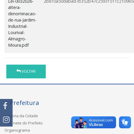
Lei-0032026-
2b810a50dabad7b352b47c25931511c210965
altera-
denominacao-
de-rua-Jardim-
Industrial-
Lourival-
Almagro-
Moura.pdf
VOLTAR
A Prefeitura
História da Cidade
Gabinete do Prefeito
Organograma