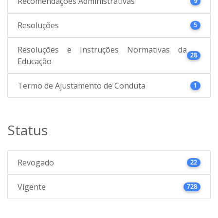
Recomendações Administrativas
9
Resoluções
5
Resoluções e Instruções Normativas da
28
Educação
Termo de Ajustamento de Conduta
1
Status
Revogado
22
Vigente
728