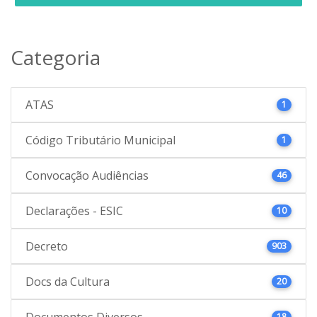
Categoria
ATAS
1
Código Tributário Municipal
1
Convocação Audiências
46
Declarações - ESIC
10
Decreto
903
Docs da Cultura
20
Documentos Diversos
18