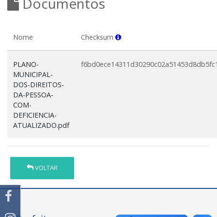
Documentos
Nome
Checksum
PLANO-
f6bd0ece14311d30290c02a51453d8db5fc
MUNICIPAL-
DOS-DIREITOS-
DA-PESSOA-
COM-
DEFICIENCIA-
ATUALIZADO.pdf
VOLTAR