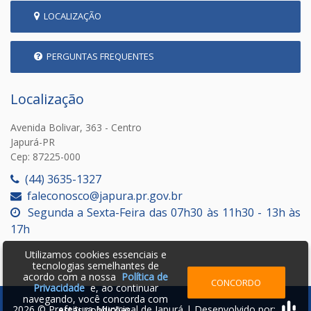
LOCALIZAÇÃO
PERGUNTAS FREQUENTES
Localização
Avenida Bolivar, 363 - Centro
Japurá-PR
Cep: 87225-000
(44) 3635-1327
faleconosco@japura.pr.gov.br
Segunda a Sexta-Feira das 07h30 às 11h30 - 13h às
17h
Utilizamos cookies essenciais e
tecnologias semelhantes de
acordo com a nossa
Política de
CONCORDO
Privacidade
e, ao continuar
navegando, você concorda com
2026 © Prefeitura Municipal de Japurá | Desenvolvido por:
estas condições.