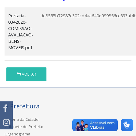
Portaria-
de8555b72987c302cd4aa640e999856cc593af4
0342026-
COMISSAO-
AVALIACAO-
BENS-
MOVEIS.pdf
VOLTAR
A Prefeitura
História da Cidade
Gabinete do Prefeito
Organograma