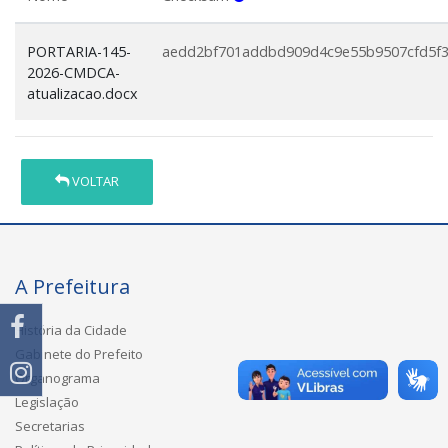
PORTARIA-145-
aedd2bf701addbd909d4c9e55b9507cfd5f
2026-CMDCA-
atualizacao.docx
VOLTAR
A Prefeitura
História da Cidade
Gabinete do Prefeito
Organograma
Legislação
Secretarias