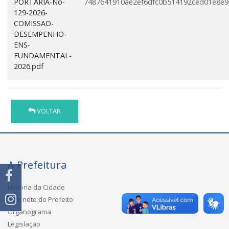
PORTARIA-No-
7487641910ae2ef6dfc0b514192ced01e8e
129-2026-
COMISSAO-
DESEMPENHO-
ENS-
FUNDAMENTAL-
2026.pdf
VOLTAR
A Prefeitura
História da Cidade
Gabinete do Prefeito
Organograma
Legislação