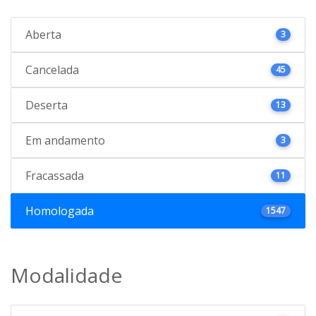
Aberta
3
Cancelada
45
Deserta
13
Em andamento
3
Fracassada
11
Homologada
1547
Modalidade