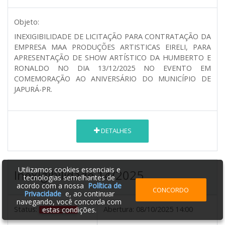
Objeto:
INEXIGIBILIDADE DE LICITAÇÃO PARA CONTRATAÇÃO DA
EMPRESA MAA PRODUÇÕES ARTISTICAS EIRELI, PARA
APRESENTAÇÃO DE SHOW ARTÍSTICO DA HUMBERTO E
RONALDO NO DIA 13/12/2025 NO EVENTO EM
COMEMORAÇÃO AO ANIVERSÁRIO DO MUNICÍPIO DE
JAPURÁ-PR.
DETALHES
Utilizamos cookies essenciais e
Inexigibilidade 14/2025
tecnologias semelhantes de
acordo com a nossa
Política de
CONCORDO
Privacidade
e, ao continuar
navegando, você concorda com
Status:
Abertura:
08/10/2025 14:00
estas condições.
Homologada