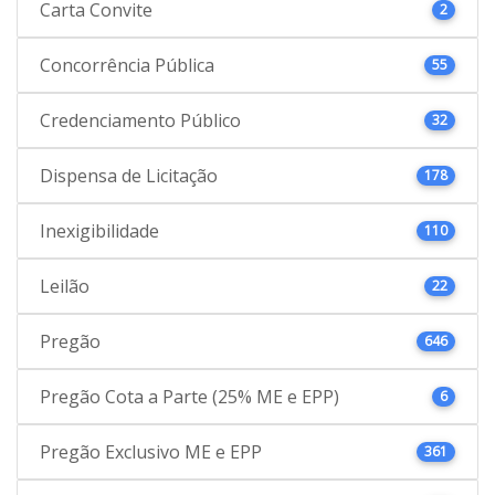
Carta Convite
2
Concorrência Pública
55
Credenciamento Público
32
Dispensa de Licitação
178
Inexigibilidade
110
Leilão
22
Pregão
646
Pregão Cota a Parte (25% ME e EPP)
6
Pregão Exclusivo ME e EPP
361