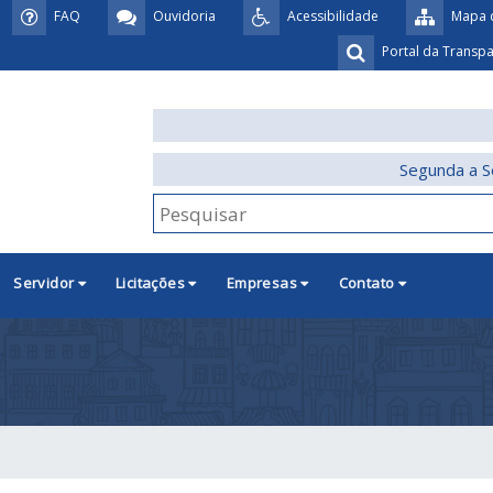
FAQ
Ouvidoria
Acessibilidade
Mapa d
Portal da Transp
Segunda a S
Servidor
Licitações
Empresas
Contato