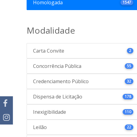
Homologada
1547
Modalidade
Carta Convite
2
Concorrência Pública
55
Credenciamento Público
32
Dispensa de Licitação
178
Inexigibilidade
110
Leilão
22