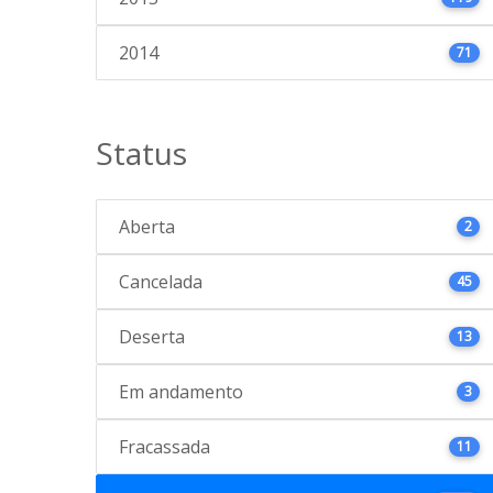
2014
71
Status
Aberta
2
Cancelada
45
Deserta
13
Em andamento
3
Fracassada
11