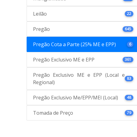
Leilão
22
Pregão
645
Pregão Cota a Parte (25% ME e EPP)
6
Pregão Exclusivo ME e EPP
361
Pregão Exclusivo ME e EPP (Local e
83
Regional)
Pregão Exclusivo Me/EPP/MEI (Local)
48
Tomada de Preço
79