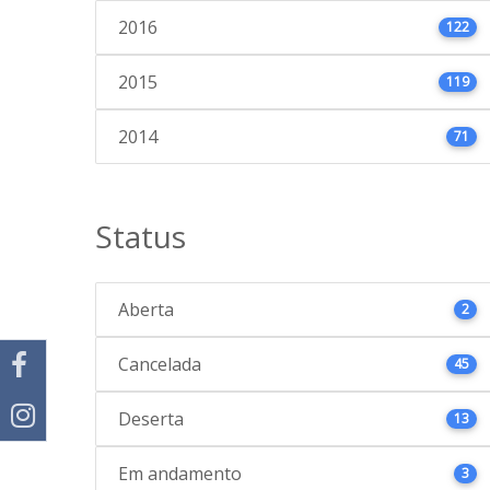
2016
122
2015
119
2014
71
Status
Aberta
2
Cancelada
45
Deserta
13
Em andamento
3