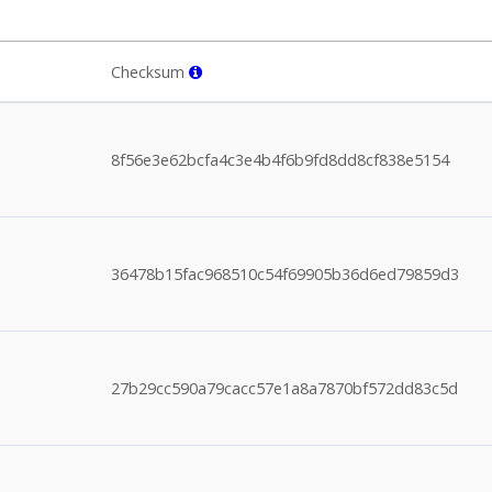
Checksum
8f56e3e62bcfa4c3e4b4f6b9fd8dd8cf838e5154
36478b15fac968510c54f69905b36d6ed79859d3
27b29cc590a79cacc57e1a8a7870bf572dd83c5d