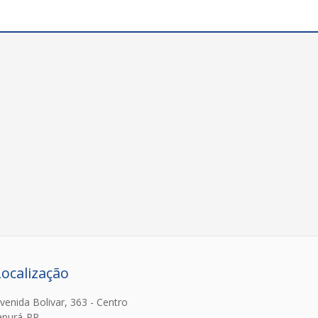
Localização
venida Bolivar, 363 - Centro
apurá-PR