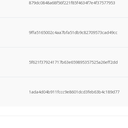
879dc0848a68f56f221f85f4634f7e4f37577953
9ffa5165002c4aa7bfa51db9c82709573cad49cc
5f621f379241717b63e659895357525a26eff2dd
1ada4d04b911fccc9e8601dcd3feb63b4c189d77