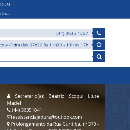
o Site
arência
(44) 3635-1327
exta-Feira das 07h30 às 11h30 - 13h às 17h
Secretario(a): Beatriz Scoqui Liute
Maciel
(44) 36351041
assistenciajapura@outlook.com
Prolongamento da Rua Curitiba, nº 370 -