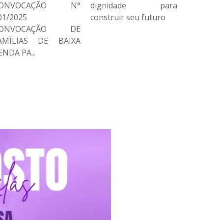
ignidade para
dos Conselhos de
CONV
onstruir seu futuro
Direito
001/202
CONV
FAMÍLI
RENDA PA