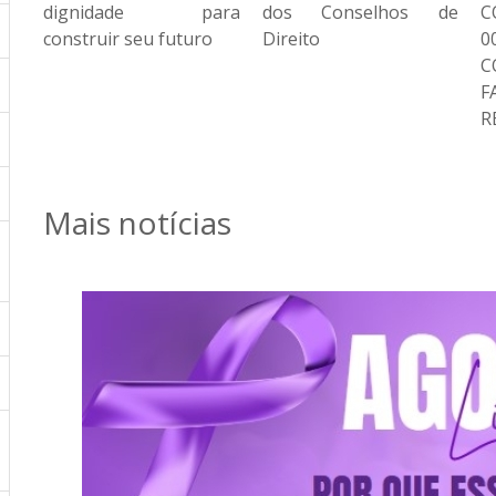
ra
dos Conselhos de
CONVOCAÇÃO N°
d
Direito
001/2025
c
CONVOCAÇÃO DE
FAMÍLIAS DE BAIXA
RENDA PA...
Mais notícias