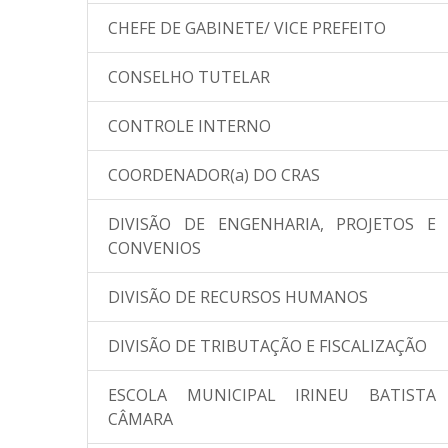
lhos de
CONVOCAÇÃO N°
dignidade pa
CHEFE DE GABINETE/ VICE PREFEITO
001/2025
construir seu futuro
CONVOCAÇÃO DE
CONSELHO TUTELAR
FAMÍLIAS DE BAIXA
RENDA PA...
CONTROLE INTERNO
COORDENADOR(a) DO CRAS
DIVISÃO DE ENGENHARIA, PROJETOS E
CONVENIOS
DIVISÃO DE RECURSOS HUMANOS
DIVISÃO DE TRIBUTAÇÃO E FISCALIZAÇÃO
ESCOLA MUNICIPAL IRINEU BATISTA
CÂMARA