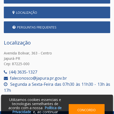
LOCALIZAÇÃO
PERGUNTAS FREQUENTES
Localização
Avenida Bolivar, 363 - Centro
Japurá-PR
Cep: 87225-000
(44) 3635-1327
faleconosco@japura.pr.gov.br
Segunda a Sexta-Feira das 07h30 às 11h30 - 13h às
17h
Utilizamos cookies essenciais e
tecnologias semelhantes de
acordo com a nossa
Política de
CONCORDO
Privacidade
e, ao continuar