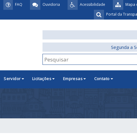
FAQ
Ouvidoria
Acessibilidade
Mapa d
Portal da Transp
Segunda a S
Servidor
Licitações
Empresas
Contato