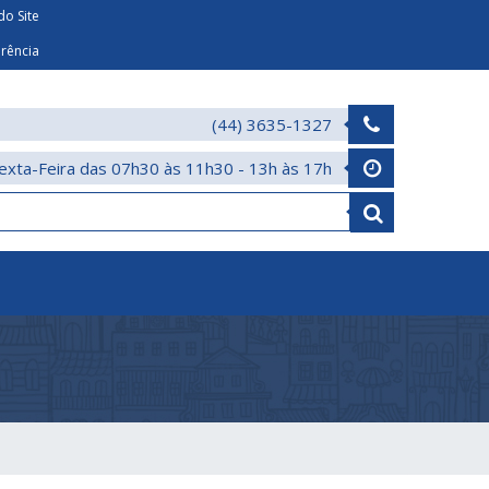
o Site
arência
(44) 3635-1327
exta-Feira das 07h30 às 11h30 - 13h às 17h