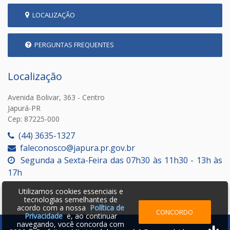
LOCALIZAÇÃO
PERGUNTAS FREQUENTES
Localização
Avenida Bolivar, 363 - Centro
Japurá-PR
Cep: 87225-000
(44) 3635-1327
faleconosco@japura.pr.gov.br
Segunda a Sexta-Feira das 07h30 às 11h30 - 13h às
17h
Utilizamos cookies essenciais e
tecnologias semelhantes de
acordo com a nossa
Política de
CONCORDO
Privacidade
e, ao continuar
navegando, você concorda com