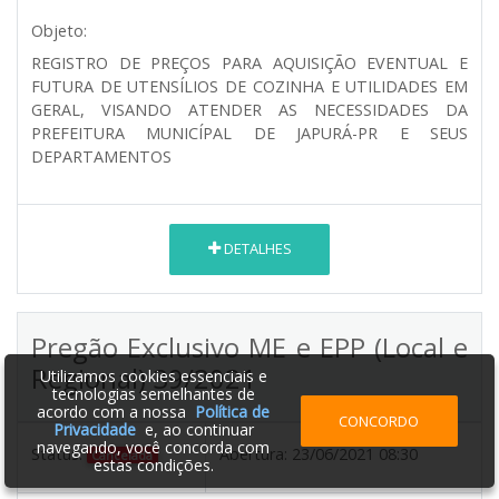
Objeto:
REGISTRO DE PREÇOS PARA AQUISIÇÃO EVENTUAL E
FUTURA DE UTENSÍLIOS DE COZINHA E UTILIDADES EM
GERAL, VISANDO ATENDER AS NECESSIDADES DA
PREFEITURA MUNICÍPAL DE JAPURÁ-PR E SEUS
DEPARTAMENTOS
DETALHES
Pregão Exclusivo ME e EPP (Local e
Regional) 39/2021
Utilizamos cookies essenciais e
tecnologias semelhantes de
acordo com a nossa
Política de
CONCORDO
Privacidade
e, ao continuar
navegando, você concorda com
Status:
Abertura:
23/06/2021 08:30
Cancelada
estas condições.