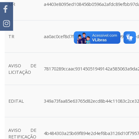
MR
a4403e8095ed108456b0596a2afdc89efbb97d
TR
aa0ac0cef8d7f6b395b4d48e13a00f9996ebbe
AVISO DE
78170289ccaac93145051949142a585063a9da
LICITAÇÃO
EDITAL
349a73faa85e63765d82ecd8b44c11083c2ce3
AVISO DE
4b484303a25b69f894e2d4ef6ba3126d10f795
RETIFICAÇÃO