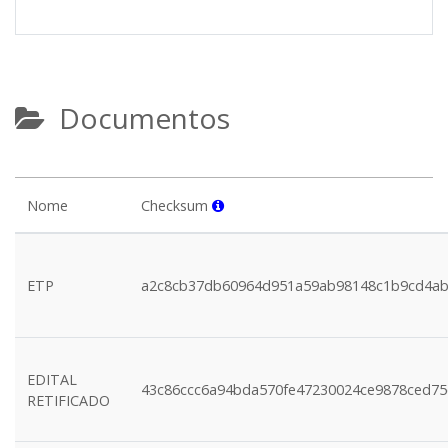
Documentos
Nome
Checksum
ETP
a2c8cb37db60964d951a59ab98148c1b9cd4ab
EDITAL
43c86ccc6a94bda570fe47230024ce9878ced75
RETIFICADO