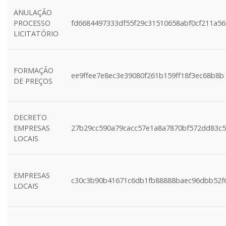
ANULAÇÃO
PROCESSO
fd6684497333df55f29c31510658abf0cf211a56
LICITATÓRIO
FORMAÇÃO
ee9ffee7e8ec3e39080f261b159ff18f3ec68b8b
DE PREÇOS
DECRETO
EMPRESAS
27b29cc590a79cacc57e1a8a7870bf572dd83c
LOCAIS
EMPRESAS
c30c3b90b41671c6db1fb88888baec96dbb52f
LOCAIS