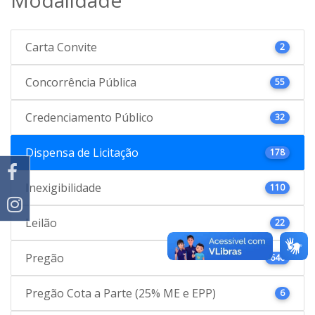
Carta Convite
2
Concorrência Pública
55
Credenciamento Público
32
Dispensa de Licitação
178
Inexigibilidade
110
Leilão
22
Pregão
646
Pregão Cota a Parte (25% ME e EPP)
6