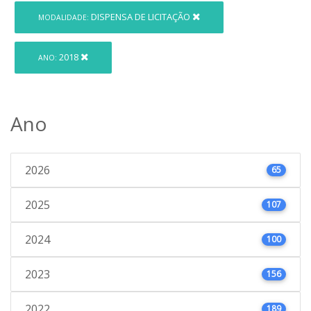
DISPENSA DE LICITAÇÃO
MODALIDADE:
2018
ANO:
Ano
2026
65
2025
107
2024
100
2023
156
2022
189