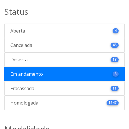
Status
Aberta
4
Cancelada
45
Deserta
13
Em andamento
3
Fracassada
11
Homologada
1547
Modalidade