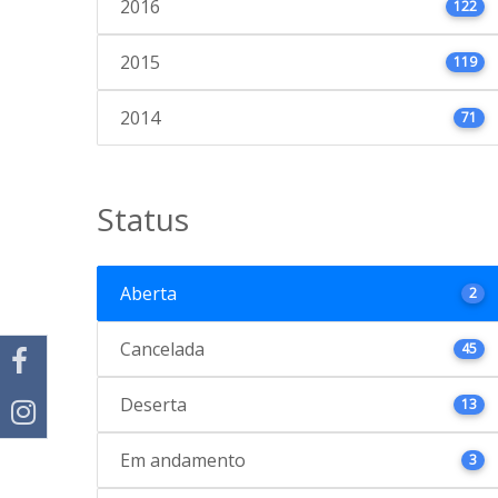
2016
122
2015
119
2014
71
Status
Aberta
2
Cancelada
45
Deserta
13
Em andamento
3