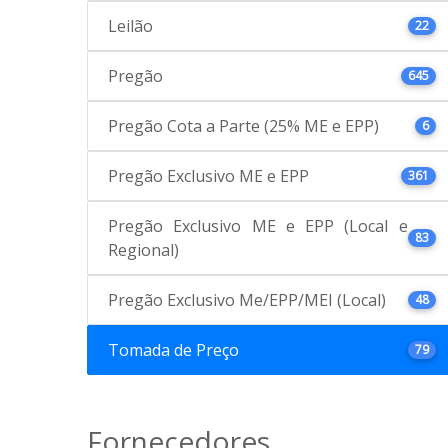
Leilão
22
Pregão
645
Pregão Cota a Parte (25% ME e EPP)
6
Pregão Exclusivo ME e EPP
361
Pregão Exclusivo ME e EPP (Local e
83
Regional)
Pregão Exclusivo Me/EPP/MEI (Local)
48
Tomada de Preço
79
Fornecedores