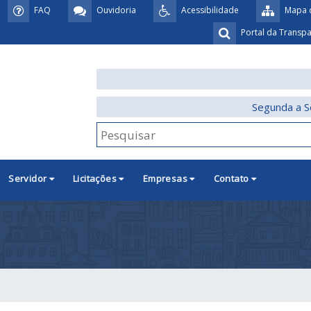
FAQ
Ouvidoria
Acessibilidade
Mapa d
Portal da Transp
Segunda a S
Servidor
Licitações
Empresas
Contato