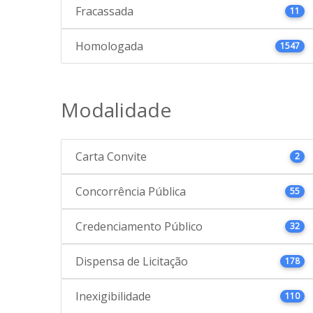
Fracassada
11
Homologada
1547
Modalidade
Carta Convite
2
Concorrência Pública
55
Credenciamento Público
32
Dispensa de Licitação
178
Inexigibilidade
110