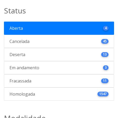
Status
Aberta
4
Cancelada
45
Deserta
13
Em andamento
3
Fracassada
11
Homologada
1547
Modalidade