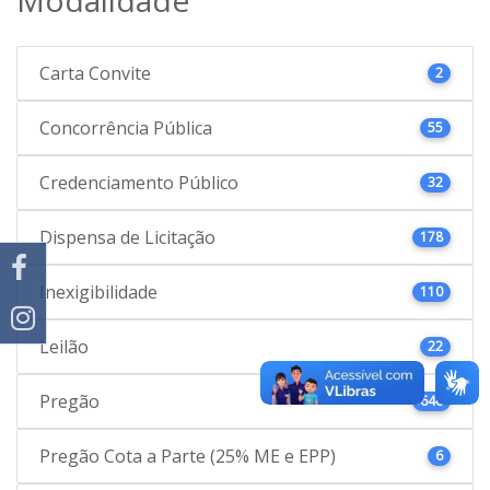
Carta Convite
2
Concorrência Pública
55
Credenciamento Público
32
Dispensa de Licitação
178
Inexigibilidade
110
Leilão
22
Pregão
646
Pregão Cota a Parte (25% ME e EPP)
6