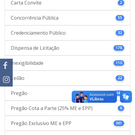
Carta Convite
2
Concorrência Pública
55
Credenciamento Público
32
Dispensa de Licitação
178
Inexigibilidade
110
Leilão
22
Pregão
646
Pregão Cota a Parte (25% ME e EPP)
6
Pregão Exclusivo ME e EPP
361