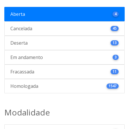
Aberta
4
Cancelada
45
Deserta
13
Em andamento
3
Fracassada
11
Homologada
1547
Modalidade