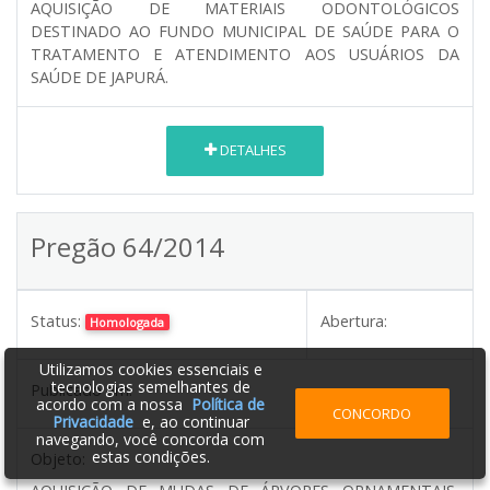
AQUISIÇÃO DE MATERIAIS ODONTOLÓGICOS
DESTINADO AO FUNDO MUNICIPAL DE SAÚDE PARA O
TRATAMENTO E ATENDIMENTO AOS USUÁRIOS DA
SAÚDE DE JAPURÁ.
DETALHES
Pregão 64/2014
Status:
Abertura:
Homologada
Utilizamos cookies essenciais e
tecnologias semelhantes de
Publicado em:
acordo com a nossa
Política de
CONCORDO
Privacidade
e, ao continuar
navegando, você concorda com
estas condições.
Objeto: