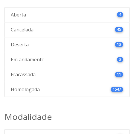
Aberta
4
Cancelada
45
Deserta
13
Em andamento
3
Fracassada
11
Homologada
1547
Modalidade