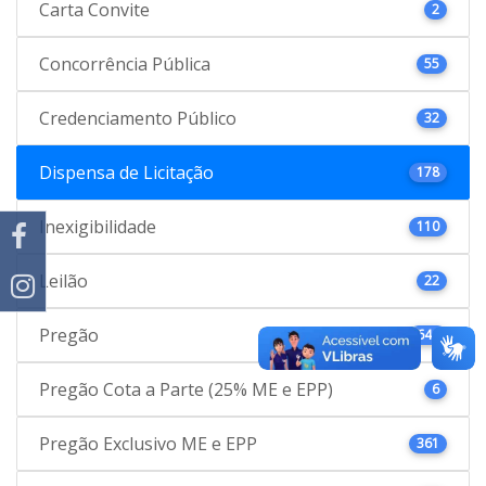
Carta Convite
2
Concorrência Pública
55
Credenciamento Público
32
Dispensa de Licitação
178
Inexigibilidade
110
Leilão
22
Pregão
646
Pregão Cota a Parte (25% ME e EPP)
6
Pregão Exclusivo ME e EPP
361