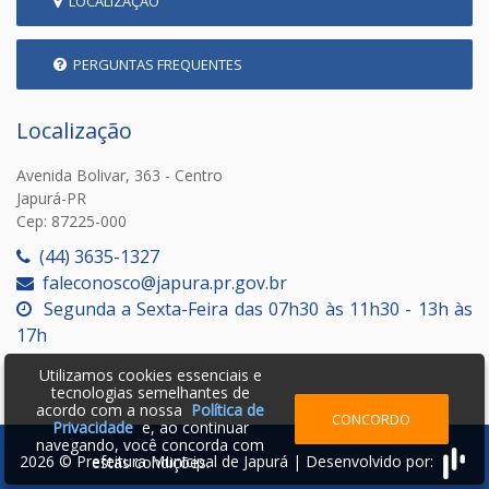
LOCALIZAÇÃO
PERGUNTAS FREQUENTES
Localização
Avenida Bolivar, 363 - Centro
Japurá-PR
Cep: 87225-000
(44) 3635-1327
faleconosco@japura.pr.gov.br
Segunda a Sexta-Feira das 07h30 às 11h30 - 13h às
17h
Utilizamos cookies essenciais e
tecnologias semelhantes de
acordo com a nossa
Política de
CONCORDO
Privacidade
e, ao continuar
navegando, você concorda com
2026 © Prefeitura Municipal de Japurá | Desenvolvido por:
estas condições.