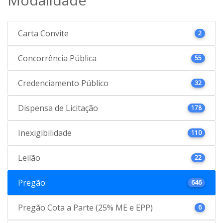
Carta Convite
2
Concorrência Pública
55
Credenciamento Público
32
Dispensa de Licitação
178
Inexigibilidade
110
Leilão
22
Pregão
646
Pregão Cota a Parte (25% ME e EPP)
6