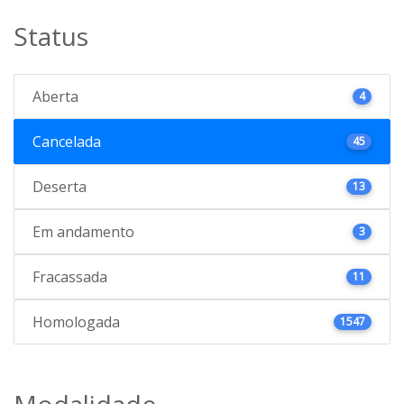
Status
Aberta
4
Cancelada
45
Deserta
13
Em andamento
3
Fracassada
11
Homologada
1547
Modalidade