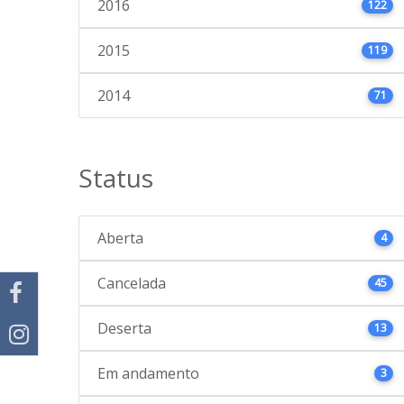
2016
122
2015
119
2014
71
Status
Aberta
4
Cancelada
45
Deserta
13
Em andamento
3