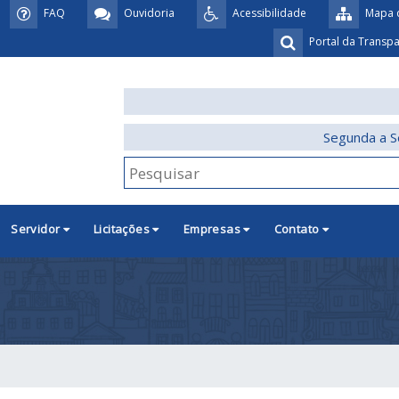
FAQ
Ouvidoria
Acessibilidade
Mapa d
Portal da Transp
Segunda a S
Servidor
Licitações
Empresas
Contato