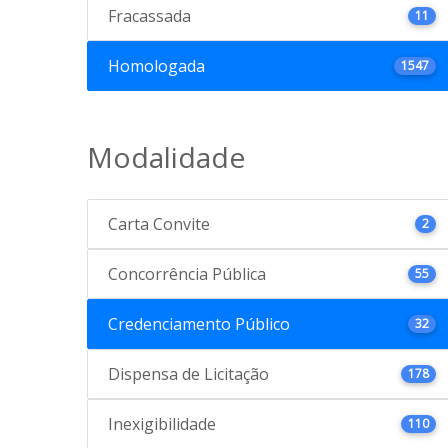
Fracassada
11
Homologada
1547
Modalidade
Carta Convite
2
Concorrência Pública
55
Credenciamento Público
32
Dispensa de Licitação
178
Inexigibilidade
110