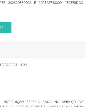
S 202320380002 E 202328740009 RECEBIDOS
ES
10/07/2023 14:00
NSTITUIÇÃO ESPECIALIZADA NO SERVIÇO DE
 DE ILPI (INSTITUIÇÕES DE LONGA PERMANENCIA