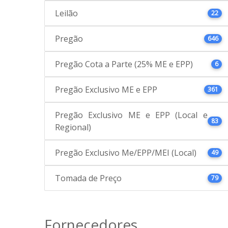
Leilão
22
Pregão
646
Pregão Cota a Parte (25% ME e EPP)
6
Pregão Exclusivo ME e EPP
361
Pregão Exclusivo ME e EPP (Local e
83
Regional)
Pregão Exclusivo Me/EPP/MEI (Local)
49
Tomada de Preço
79
Fornecedores