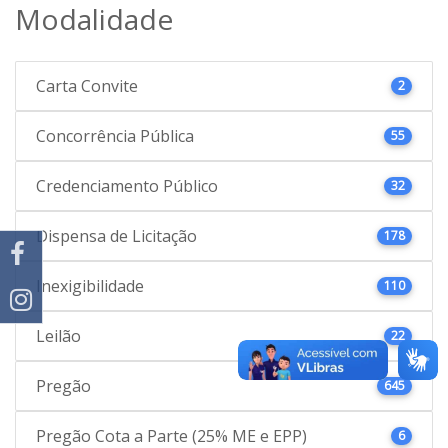
Modalidade
Carta Convite
2
Concorrência Pública
55
Credenciamento Público
32
Dispensa de Licitação
178
Inexigibilidade
110
Leilão
22
Pregão
645
Pregão Cota a Parte (25% ME e EPP)
6