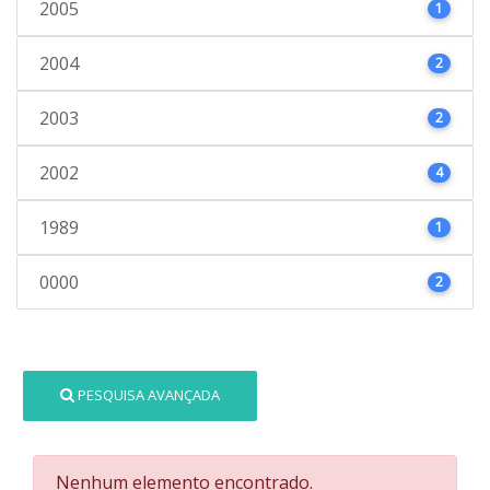
2005
1
2004
2
2003
2
2002
4
1989
1
0000
2
PESQUISA AVANÇADA
Nenhum elemento encontrado.