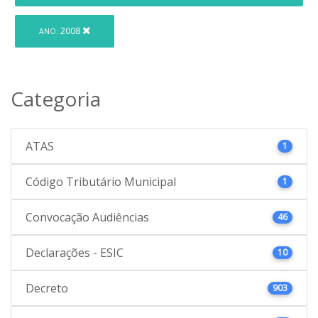
2008
ANO:
Categoria
ATAS
1
Código Tributário Municipal
1
Convocação Audiências
46
Declarações - ESIC
10
Decreto
903