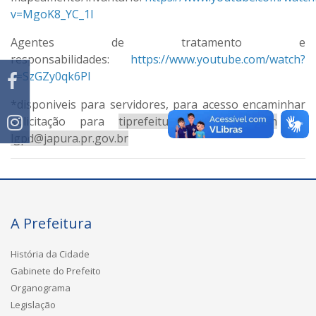
v=MgoK8_YC_1I
Agentes de tratamento e
responsabilidades:
https://www.youtube.com/watch?
v=SzGZy0qk6PI
*disponiveis para servidores, para acesso encaminhar
solicitação para
tiprefeiturajapura@gmail.com
ou
lgpd@japura.pr.gov.br
A Prefeitura
História da Cidade
Gabinete do Prefeito
Organograma
Legislação