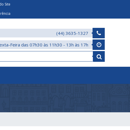
o Site
arência
(44) 3635-1327
exta-Feira das 07h30 às 11h30 - 13h às 17h