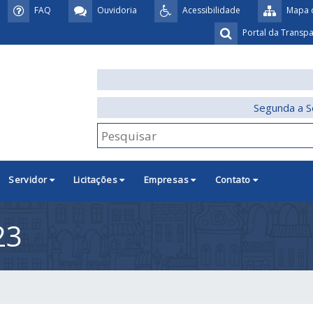
FAQ
Ouvidoria
Acessibilidade
Mapa d
Portal da Transp
Segunda a S
Servidor
Licitações
Empresas
Contato
23