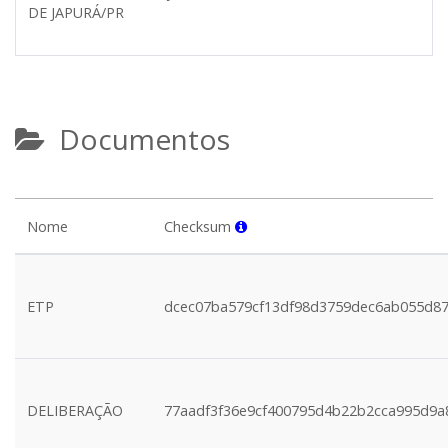
DE JAPURÁ/PR
Documentos
Nome
Checksum
ETP
dcec07ba579cf13df98d3759dec6ab055d87
DELIBERAÇÃO
77aadf3f36e9cf400795d4b22b2cca995d9a