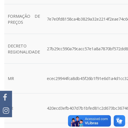
FORMAÇÃO DE
7e7e0fd8158ca4b3829a32e2214f2eae74c6
PREÇOS
DECRETO
27b29cc590a79cacc57e1a8a7870bf572dd
REGIONALIDADE
MR
ecec29944fca8db45f26b1f91e6d1a4d1cc3
TR
420ecd3efb407d7b1bfed81c2d673bc3674