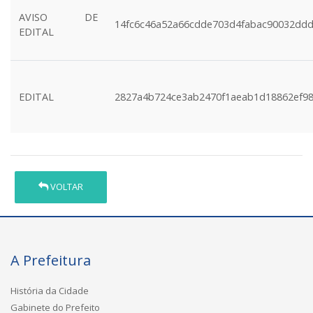
AVISO DE
14fc6c46a52a66cdde703d4fabac90032dd
EDITAL
EDITAL
2827a4b724ce3ab2470f1aeab1d18862ef9
VOLTAR
A Prefeitura
História da Cidade
Gabinete do Prefeito