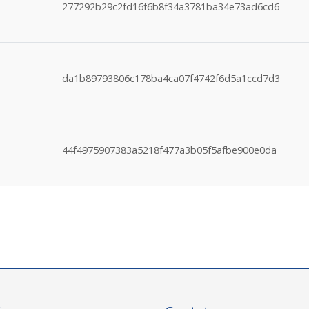
277292b29c2fd16f6b8f34a3781ba34e73ad6cd6
da1b89793806c178ba4ca07f4742f6d5a1ccd7d3
44f4975907383a5218f477a3b05f5afbe900e0da