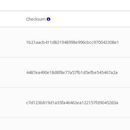
Checksum
1b21aacb411d821948998e996cbcc970042308e1
4487ea490e18d8f8e77a57fb1d5efbe545467a2a
c7d123b819d1a35fa46463ea122157fd9045263a