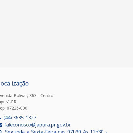
Localização
venida Bolivar, 363 - Centro
apurá-PR
ep: 87225-000
(44) 3635-1327
faleconosco@japura.pr.gov.br
Segunda a Sexta-Feira das 07h30 às 11h30 -