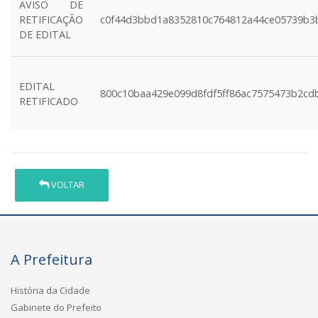
AVISO DE
RETIFICAÇÃO
c0f44d3bbd1a8352810c764812a44ce05739b3
DE EDITAL
EDITAL
800c10baa429e099d8fdf5ff86ac7575473b2cd
RETIFICADO
VOLTAR
A Prefeitura
História da Cidade
Gabinete do Prefeito