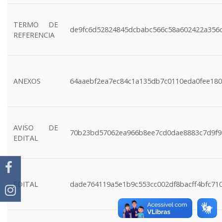
TERMO DE
de9fc6d52824845dcbabc566c58a602422a356c
REFERENCIA
ANEXOS
64aaebf2ea7ec84c1a135db7c0110eda0fee180
AVISO DE
70b23bd57062ea966b8ee7cd0dae8883c7d9f9
EDITAL
EDITAL
dade764119a5e1b9c553cc002df8bacff4bfc71