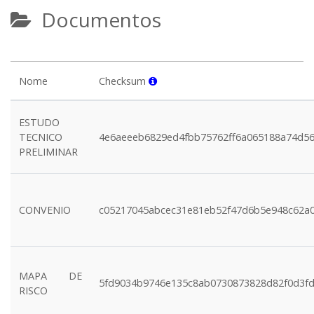
Documentos
Nome
Checksum
ESTUDO
TECNICO
4e6aeeeb6829ed4fbb75762ff6a065188a74d5
PRELIMINAR
CONVENIO
c05217045abcec31e81eb52f47d6b5e948c62a
MAPA DE
5fd9034b9746e135c8ab0730873828d82f0d3fd
RISCO