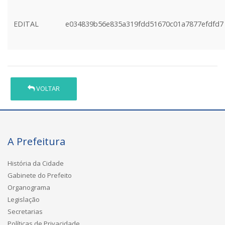
EDITAL
e034839b56e835a319fdd51670c01a7877efdfd7
VOLTAR
A Prefeitura
História da Cidade
Gabinete do Prefeito
Organograma
Legislação
Secretarias
Políticas de Privacidade