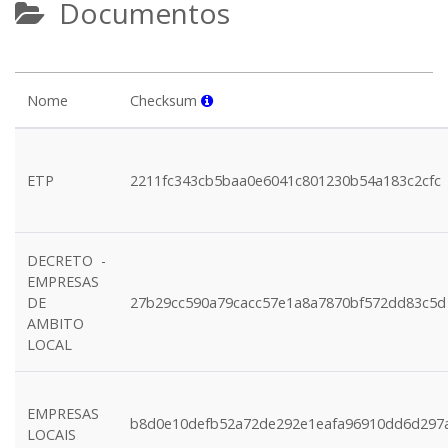
Documentos
Nome
Checksum
ETP
2211fc343cb5baa0e6041c801230b54a183c2cfc
DECRETO -
EMPRESAS
DE
27b29cc590a79cacc57e1a8a7870bf572dd83c5d
AMBITO
LOCAL
EMPRESAS
b8d0e10defb52a72de292e1eafa96910dd6d297
LOCAIS