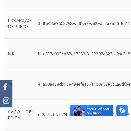
FORMAÇÃO
34fbe36e9662798eb3f8a79ca89d37aaaff3d672
DE PREÇO
MR
b1c437a0034b57a17283f3128397a827cc9ac3a8
TR
e4a50aa88cbd3e494efea57a160958e5c2a6dfbe
AVISO DE
6f2a7d4d2d75bcdd18461b756761bb147ca30e9
EDITAL