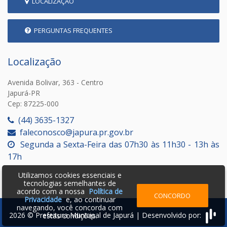
LOCALIZAÇÃO
PERGUNTAS FREQUENTES
Localização
Avenida Bolivar, 363 - Centro
Japurá-PR
Cep: 87225-000
(44) 3635-1327
faleconosco@japura.pr.gov.br
Segunda a Sexta-Feira das 07h30 às 11h30 - 13h às
17h
Utilizamos cookies essenciais e
tecnologias semelhantes de
acordo com a nossa
Política de
CONCORDO
Privacidade
e, ao continuar
navegando, você concorda com
2026 © Prefeitura Municipal de Japurá | Desenvolvido por:
estas condições.