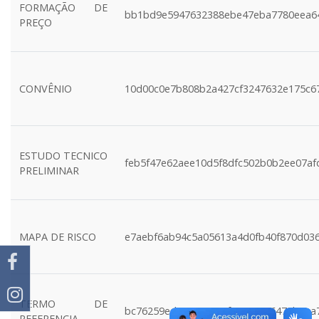
FORMAÇÃO DE
bb1bd9e5947632388ebe47eba7780eea6
PREÇO
CONVÊNIO
10d00c0e7b808b2a427cf3247632e175c6
ESTUDO TECNICO
feb5f47e62aee10d5f8dfc502b0b2ee07af
PRELIMINAR
MAPA DE RISCO
e7aebf6ab94c5a05613a4d0fb40f870d03
TERMO DE
bc76259ed31c26aee0f802029c6479baea
REFERENCIA