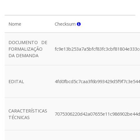
Nome
Checksum
DOCUMENTO DE
FORMALIZAÇÃO
fc9e13b253a7a5bfcf83fc3cbf81804e333
DA DEMANDA
EDITAL
4fd0fbcd5c7caa3f6b993429d5f9f7c3e54
CARACTERÍSTICAS
7075306220d42a07655e11c986902be44
TÉCNICAS