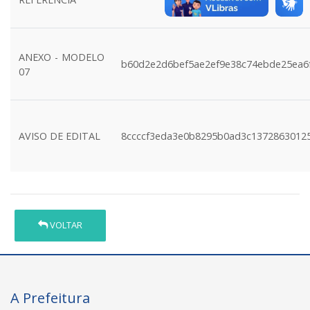
ANEXO - MODELO
b60d2e2d6bef5ae2ef9e38c74ebde25ea6
07
AVISO DE EDITAL
8ccccf3eda3e0b8295b0ad3c1372863012
VOLTAR
A Prefeitura