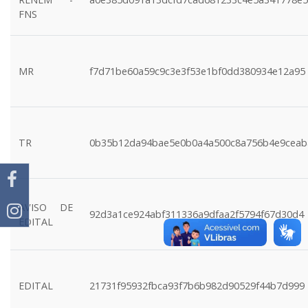
FNS
MR
f7d71be60a59c9c3e3f53e1bf0dd380934e12a95
TR
0b35b12da94bae5e0b0a4a500c8a756b4e9ceab
AVISO DE
92d3a1ce924abf311336a9dfaa2f5794f67d30d4
EDITAL
EDITAL
21731f95932fbca93f7b6b982d90529f44b7d999