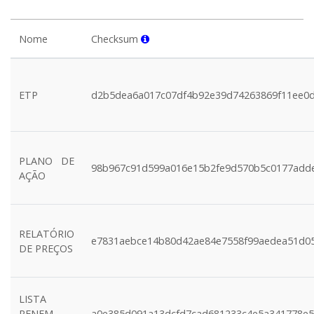
Nome
Checksum
ETP
d2b5dea6a017c07df4b92e39d74263869f11ee0
PLANO DE
98b967c91d599a016e15b2fe9d570b5c0177add
AÇÃO
RELATÓRIO
e7831aebce14b80d42ae84e7558f99aedea51d0
DE PREÇOS
LISTA
RENEM -
a0e385d091a13dcfd7cad681233c4e5a341778e5