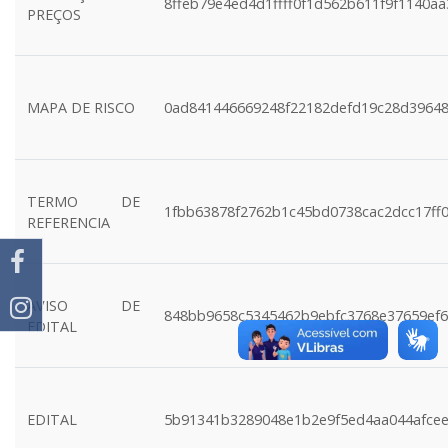
8ffeb79e4ed4d1ffff0f1d562b611f9f1140aa
PREÇOS
MAPA DE RISCO
0ad841446669248f22182defd19c28d3964
TERMO DE
1fbb63878f2762b1c45bd0738cac2dcc17ff
REFERENCIA
AVISO DE
848bb9658c5345462b9ebfc3768e37659ef
EDITAL
EDITAL
5b91341b3289048e1b2e9f5ed4aa044afce