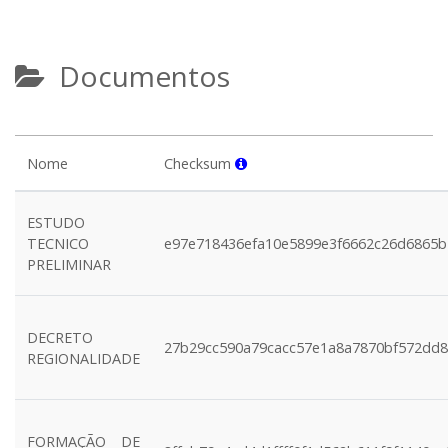
Documentos
Nome
Checksum
ESTUDO
TECNICO
e97e718436efa10e5899e3f6662c26d6865b
PRELIMINAR
DECRETO
27b29cc590a79cacc57e1a8a7870bf572dd
REGIONALIDADE
FORMAÇÃO DE